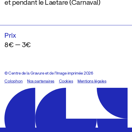
et pendant le Laetare (Carnaval)
Prix
8€ — 3€
© Centre de la Gravure et de l’Image imprimée 2026
Colophon
Design:
Marcel Kaczmarek
Nos partenaires
, code:
Cookies
8080.studio
Mentions légales