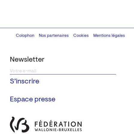
Colophon
Design:
Marcel Kaczmarek
Nos partenaires
, code:
Cookies
8080.studio
Mentions légales
Newsletter
Espace presse