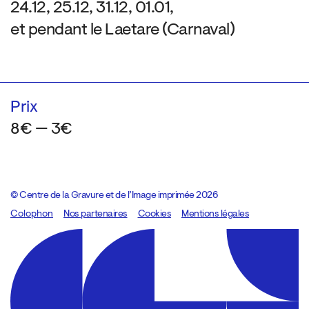
24.12, 25.12, 31.12, 01.01,
et pendant le Laetare (Carnaval)
Prix
8€ — 3€
© Centre de la Gravure et de l’Image imprimée 2026
Colophon
Design:
Marcel Kaczmarek
Nos partenaires
, code:
Cookies
8080.studio
Mentions légales