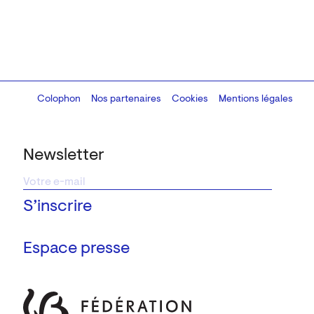
Colophon
Design:
Marcel Kaczmarek
Nos partenaires
, code:
Cookies
8080.studio
Mentions légales
Newsletter
Espace presse