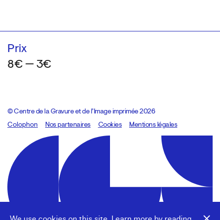
Prix
8€ — 3€
© Centre de la Gravure et de l’Image imprimée 2026
Colophon
Design:
Marcel Kaczmarek
Nos partenaires
, code:
Cookies
8080.studio
Mentions légales
We use cookies on this site. Learn more by reading