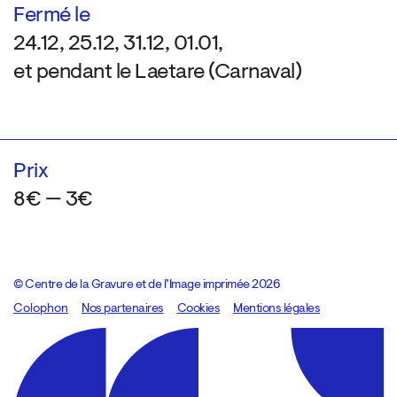
Fermé le
24.12, 25.12, 31.12, 01.01,
et pendant le Laetare (Carnaval)
Prix
8€ — 3€
© Centre de la Gravure et de l’Image imprimée 2026
Colophon
Design:
Marcel Kaczmarek
Nos partenaires
, code:
Cookies
8080.studio
Mentions légales