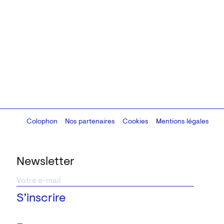
Colophon
Design:
Marcel Kaczmarek
Nos partenaires
, code:
Cookies
8080.studio
Mentions légales
Newsletter