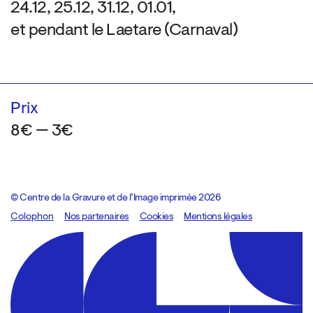
24.12, 25.12, 31.12, 01.01,
et pendant le Laetare (Carnaval)
Prix
8€ — 3€
© Centre de la Gravure et de l’Image imprimée 2026
Colophon
Design:
Marcel Kaczmarek
Nos partenaires
, code:
Cookies
8080.studio
Mentions légales