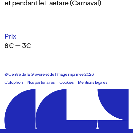
et pendant le Laetare (Carnaval)
Prix
8€ — 3€
© Centre de la Gravure et de l’Image imprimée 2026
Colophon
Design:
Marcel Kaczmarek
Nos partenaires
, code:
Cookies
8080.studio
Mentions légales