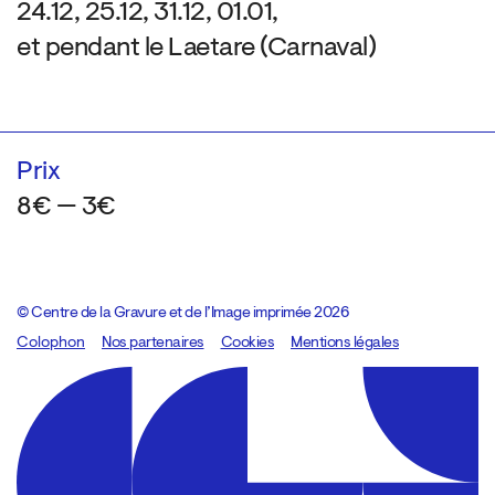
24.12, 25.12, 31.12, 01.01,
et pendant le Laetare (Carnaval)
Prix
8€ — 3€
© Centre de la Gravure et de l’Image imprimée 2026
Colophon
Design:
Marcel Kaczmarek
Nos partenaires
, code:
Cookies
8080.studio
Mentions légales