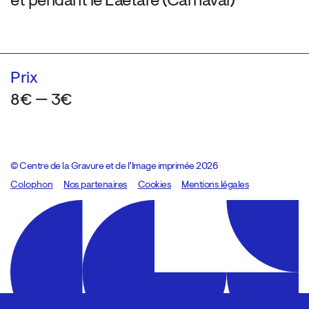
et pendant le Laetare (Carnaval)
Prix
8€ — 3€
© Centre de la Gravure et de l’Image imprimée 2026
Colophon
Design:
Marcel Kaczmarek
Nos partenaires
, code:
Cookies
8080.studio
Mentions légales