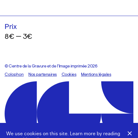
Prix
8€ — 3€
© Centre de la Gravure et de l’Image imprimée 2026
Colophon
Design:
Marcel Kaczmarek
Nos partenaires
, code:
Cookies
8080.studio
Mentions légales
We use cookies on this site. Learn more by reading