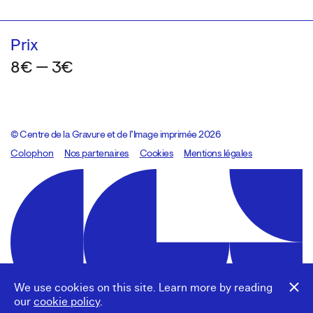
Prix
8€ — 3€
© Centre de la Gravure et de l’Image imprimée 2026
Colophon
Design:
Marcel Kaczmarek
Nos partenaires
, code:
Cookies
8080.studio
Mentions légales
We use cookies on this site. Learn more by reading
our
cookie policy
.