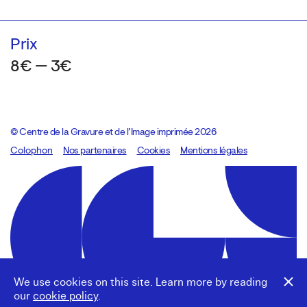
Prix
8€ — 3€
© Centre de la Gravure et de l’Image imprimée 2026
Colophon
Design:
Marcel Kaczmarek
Nos partenaires
, code:
Cookies
8080.studio
Mentions légales
We use cookies on this site. Learn more by reading
our
cookie policy
.