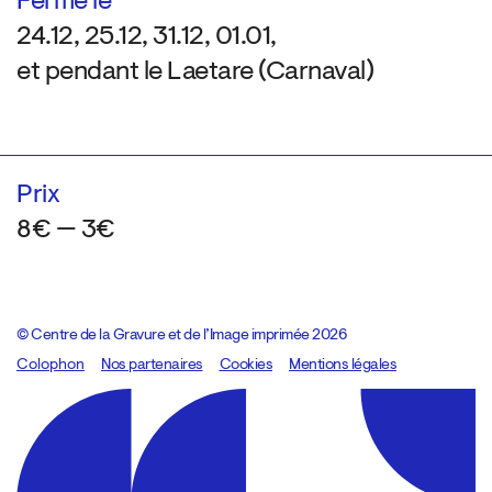
Fermé le
24.12, 25.12, 31.12, 01.01,
et pendant le Laetare (Carnaval)
Prix
8€ — 3€
© Centre de la Gravure et de l’Image imprimée 2026
Colophon
Design:
Marcel Kaczmarek
Nos partenaires
, code:
Cookies
8080.studio
Mentions légales