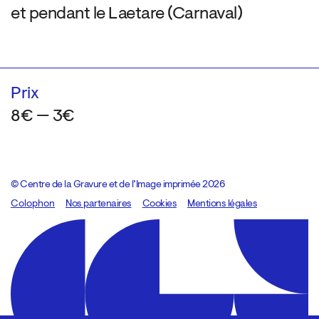
et pendant le Laetare (Carnaval)
Prix
8€ — 3€
© Centre de la Gravure et de l’Image imprimée 2026
Colophon
Design:
Marcel Kaczmarek
Nos partenaires
, code:
Cookies
8080.studio
Mentions légales