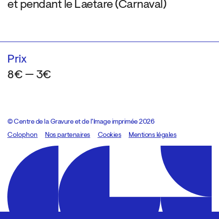
et pendant le Laetare (Carnaval)
Prix
8€ — 3€
© Centre de la Gravure et de l’Image imprimée 2026
Colophon
Design:
Marcel Kaczmarek
Nos partenaires
, code:
Cookies
8080.studio
Mentions légales