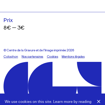
Prix
8€ — 3€
© Centre de la Gravure et de l’Image imprimée 2026
Colophon
Design:
Marcel Kaczmarek
Nos partenaires
, code:
Cookies
8080.studio
Mentions légales
We use cookies on this site. Learn more by reading