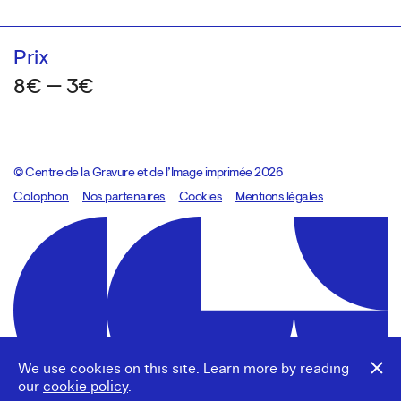
Prix
8€ — 3€
© Centre de la Gravure et de l’Image imprimée 2026
Colophon
Design:
Marcel Kaczmarek
Nos partenaires
, code:
Cookies
8080.studio
Mentions légales
We use cookies on this site. Learn more by reading
our
cookie policy
.