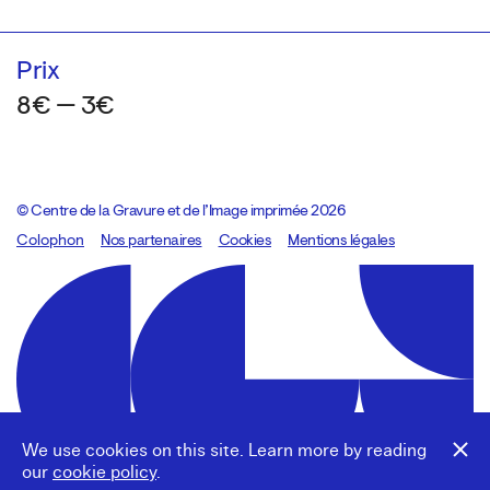
Prix
8€ — 3€
© Centre de la Gravure et de l’Image imprimée 2026
Colophon
Design:
Marcel Kaczmarek
Nos partenaires
, code:
Cookies
8080.studio
Mentions légales
We use cookies on this site. Learn more by reading
our
cookie policy
.