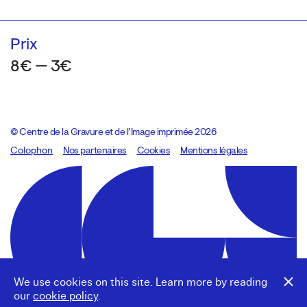
Prix
8€ — 3€
© Centre de la Gravure et de l’Image imprimée 2026
Colophon
Design:
Marcel Kaczmarek
Nos partenaires
, code:
Cookies
8080.studio
Mentions légales
We use cookies on this site. Learn more by reading
our
cookie policy
.