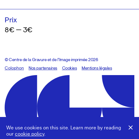
Prix
8€ — 3€
© Centre de la Gravure et de l’Image imprimée 2026
Colophon
Design:
Marcel Kaczmarek
Nos partenaires
, code:
Cookies
8080.studio
Mentions légales
We use cookies on this site. Learn more by reading
our
cookie policy
.