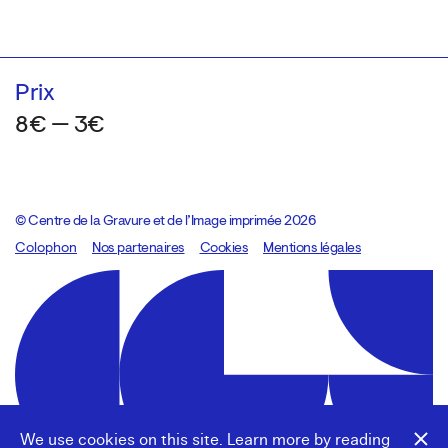
Prix
8€ — 3€
© Centre de la Gravure et de l’Image imprimée 2026
Colophon
Design:
Marcel Kaczmarek
Nos partenaires
, code:
Cookies
8080.studio
Mentions légales
We use cookies on this site. Learn more by reading