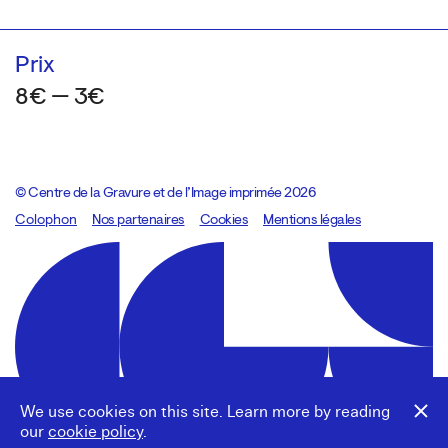
Prix
8€ — 3€
© Centre de la Gravure et de l’Image imprimée 2026
Colophon
Design:
Marcel Kaczmarek
Nos partenaires
, code:
Cookies
8080.studio
Mentions légales
We use cookies on this site. Learn more by reading
our
cookie policy
.