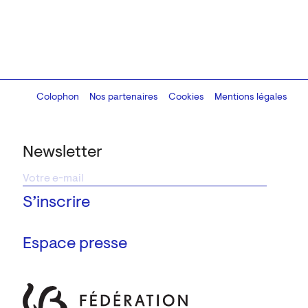
Colophon
Design:
Marcel Kaczmarek
Nos partenaires
, code:
Cookies
8080.studio
Mentions légales
Newsletter
Espace presse