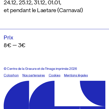
24.12, 25.12, 31.12, 01.01,
et pendant le Laetare (Carnaval)
Prix
8€ — 3€
© Centre de la Gravure et de l’Image imprimée 2026
Colophon
Design:
Marcel Kaczmarek
Nos partenaires
, code:
Cookies
8080.studio
Mentions légales