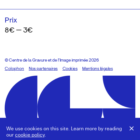
Prix
8€ — 3€
© Centre de la Gravure et de l’Image imprimée 2026
Colophon
Design:
Marcel Kaczmarek
Nos partenaires
, code:
Cookies
8080.studio
Mentions légales
We use cookies on this site. Learn more by reading
our
cookie policy
.