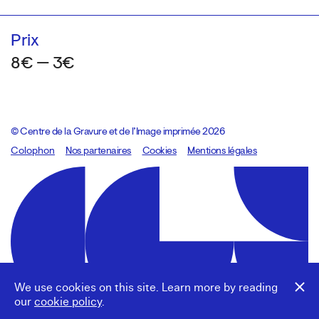
Prix
8€ — 3€
© Centre de la Gravure et de l’Image imprimée 2026
Colophon
Design:
Marcel Kaczmarek
Nos partenaires
, code:
Cookies
8080.studio
Mentions légales
We use cookies on this site. Learn more by reading
our
cookie policy
.