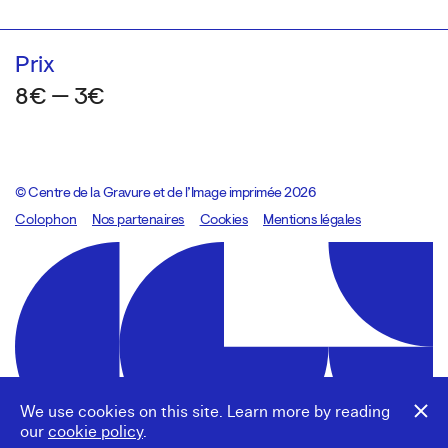
Prix
8€ — 3€
© Centre de la Gravure et de l’Image imprimée 2026
Colophon
Design:
Marcel Kaczmarek
Nos partenaires
, code:
Cookies
8080.studio
Mentions légales
We use cookies on this site. Learn more by reading
our
cookie policy
.