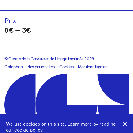
Prix
8€ — 3€
© Centre de la Gravure et de l’Image imprimée 2026
Colophon
Design:
Marcel Kaczmarek
Nos partenaires
, code:
Cookies
8080.studio
Mentions légales
We use cookies on this site. Learn more by reading
our
cookie policy
.