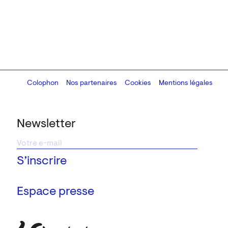
Colophon
Design:
Marcel Kaczmarek
Nos partenaires
, code:
Cookies
8080.studio
Mentions légales
Newsletter
Espace presse