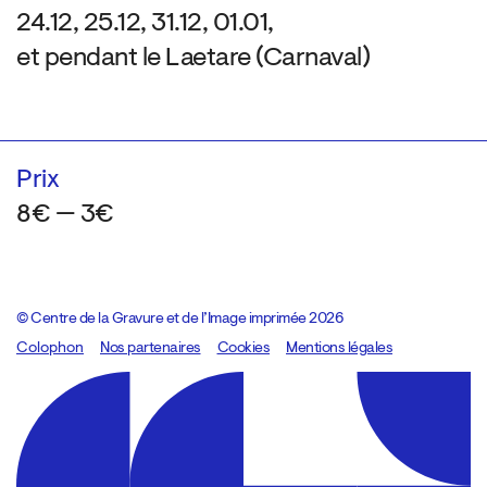
24.12, 25.12, 31.12, 01.01,
et pendant le Laetare (Carnaval)
Prix
8€ — 3€
© Centre de la Gravure et de l’Image imprimée 2026
Colophon
Design:
Marcel Kaczmarek
Nos partenaires
, code:
Cookies
8080.studio
Mentions légales