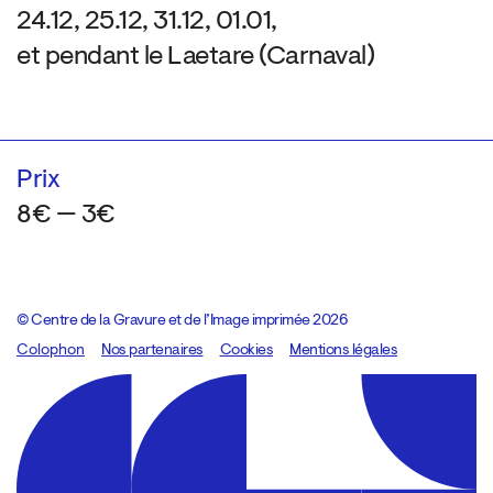
24.12, 25.12, 31.12, 01.01,
et pendant le Laetare (Carnaval)
Prix
8€ — 3€
© Centre de la Gravure et de l’Image imprimée 2026
Colophon
Design:
Marcel Kaczmarek
Nos partenaires
, code:
Cookies
8080.studio
Mentions légales