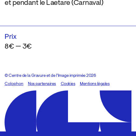
et pendant le Laetare (Carnaval)
Prix
8€ — 3€
© Centre de la Gravure et de l’Image imprimée 2026
Colophon
Design:
Marcel Kaczmarek
Nos partenaires
, code:
Cookies
8080.studio
Mentions légales