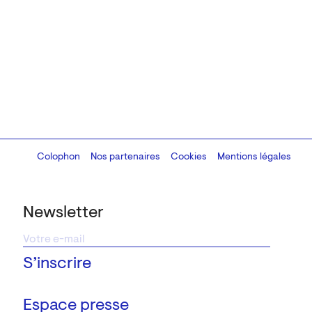
Colophon
Design:
Marcel Kaczmarek
Nos partenaires
, code:
Cookies
8080.studio
Mentions légales
Newsletter
Espace presse