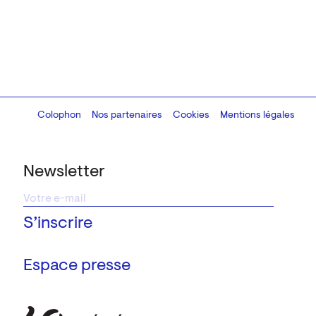
Colophon
Design:
Marcel Kaczmarek
Nos partenaires
, code:
Cookies
8080.studio
Mentions légales
Newsletter
Espace presse