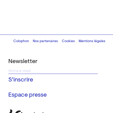
Colophon
Design:
Marcel Kaczmarek
Nos partenaires
, code:
Cookies
8080.studio
Mentions légales
Newsletter
Espace presse