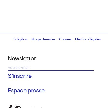
Colophon
Design:
Marcel Kaczmarek
Nos partenaires
, code:
Cookies
8080.studio
Mentions légales
Newsletter
Espace presse