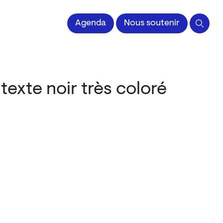
 l'Image imprimée
Agenda
Nous soutenir
texte noir très coloré