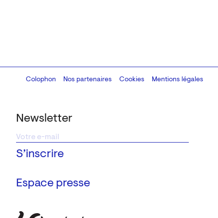
Colophon
Design:
Marcel Kaczmarek
Nos partenaires
, code:
Cookies
8080.studio
Mentions légales
Newsletter
Espace presse