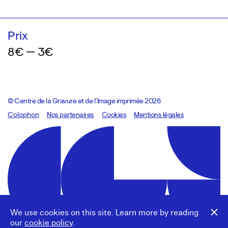
Prix
8€ — 3€
© Centre de la Gravure et de l’Image imprimée 2026
Colophon
Design:
Marcel Kaczmarek
Nos partenaires
, code:
Cookies
8080.studio
Mentions légales
We use cookies on this site. Learn more by reading
our
cookie policy
.