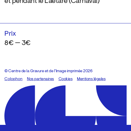
et pendant le Laetare (Carnaval)
Prix
8€ — 3€
© Centre de la Gravure et de l’Image imprimée 2026
Colophon
Design:
Marcel Kaczmarek
Nos partenaires
, code:
Cookies
8080.studio
Mentions légales