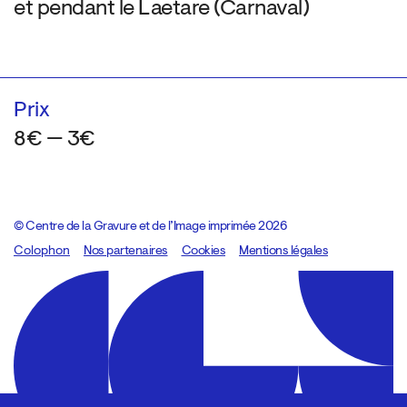
et pendant le Laetare (Carnaval)
Prix
8€ — 3€
© Centre de la Gravure et de l’Image imprimée 2026
Colophon
Design:
Marcel Kaczmarek
Nos partenaires
, code:
Cookies
8080.studio
Mentions légales