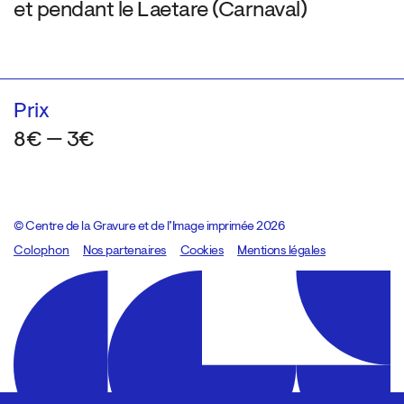
et pendant le Laetare (Carnaval)
Prix
8€ — 3€
© Centre de la Gravure et de l’Image imprimée 2026
Colophon
Design:
Marcel Kaczmarek
Nos partenaires
, code:
Cookies
8080.studio
Mentions légales