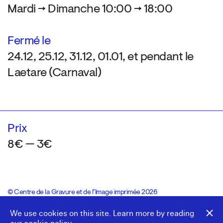
Mardi → Dimanche 10:00 → 18:00
Fermé le
24.12, 25.12, 31.12, 01.01, et pendant le
Laetare (Carnaval)
Prix
8€ — 3€
© Centre de la Gravure et de l’Image imprimée 2026
Colophon
Design:
Marcel Kaczmarek
, code:
8080.studio
We use cookies on this site. Learn more by reading