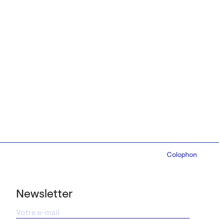
Colophon
Design:
Marcel 
Newsletter