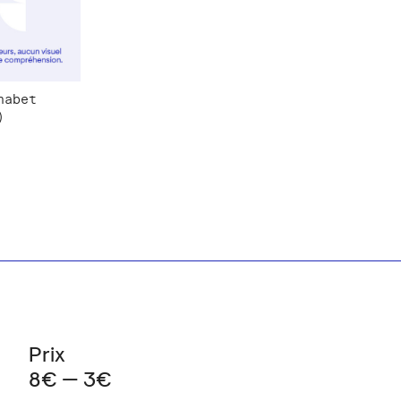
habet
)
Prix
8€ — 3€