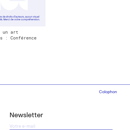
 un art
s : Conférence
Colophon
Design:
Marcel 
Newsletter