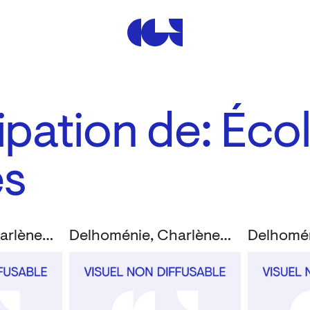
Centre de la Gravure et de
cipation de: Éc
es
Delhoménie, Charlène; Folliard, Anthony
Delhoménie, Charlène; Folliard, Anthony