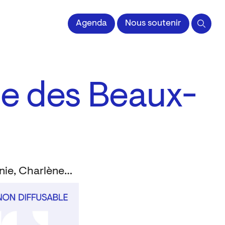
 l'Image imprimée
Agenda
Nous soutenir
ole des Beaux-
Delhoménie, Charlène; Folliard, Anthony