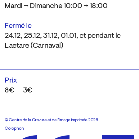
Mardi → Dimanche 10:00 → 18:00
Fermé le
24.12, 25.12, 31.12, 01.01, et pendant le
Laetare (Carnaval)
Prix
8€ — 3€
© Centre de la Gravure et de l’Image imprimée 2026
Colophon
Design:
Marcel Kaczmarek
, code:
8080.studio