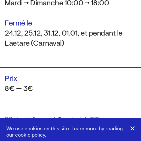
Mardi → Dimanche 10:00 → 18:00
Fermé le
24.12, 25.12, 31.12, 01.01, et pendant le
Laetare (Carnaval)
Prix
8€ — 3€
© Centre de la Gravure et de l’Image imprimée 2026
Colophon
Design:
Marcel Kaczmarek
, code:
8080.studio
We use cookies on this site. Learn more by reading
our
cookie policy
.