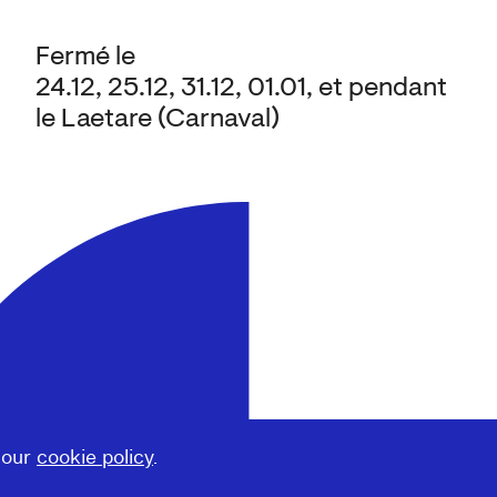
Fermé le
24.12, 25.12, 31.12, 01.01, et pendant
le Laetare (Carnaval)
 our
cookie policy
.