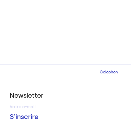
Colophon
Design:
Marcel 
Newsletter