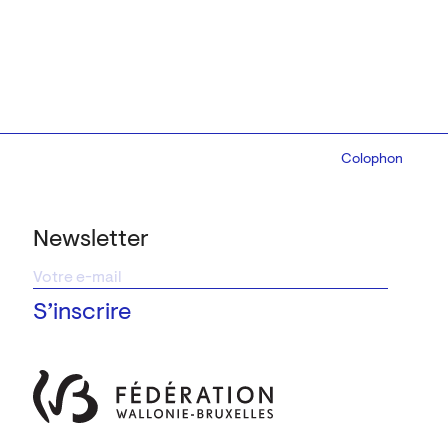
Colophon
Design:
Marcel 
Newsletter